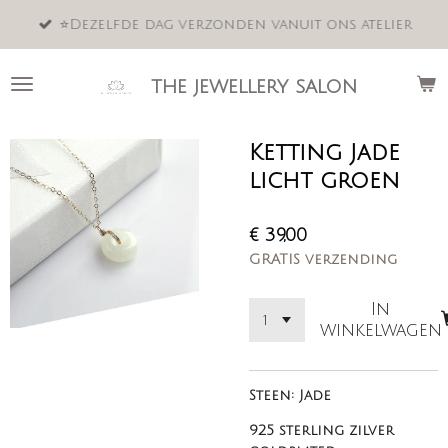
Ga
⭐️Dezelfde dag verzonden vanuit ons atelier
direct
naar
de
the jewellery salon
hoofdinhoud
Ketting Jade
licht groen
€ 39,00
GRATIS verzending
In
winkelwagen
Steen: Jade
925 sterling zilver