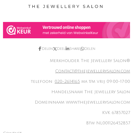
Delen
Deel
Share
Delen
Merkhouder The Jewellery Salon®
Contact@thejewellerysalon.com
telefoon:
020-2614165
ma t/m vrij 09:00-17:00
Handelsnaam The Jewellery Salon
Domeinnaam www.thejewellerysalon.com
KVK 67857027
Btw NL001126452B57