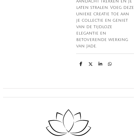
aandacht trekken en je
laten stralen. Voeg deze
unieke creatie toe aan
je collectie en geniet
van de tijdloze
elegantie en
betoverende werking
van Jade.
D
D
S
D
e
e
h
e
l
e
a
l
e
l
r
e
n
e
n