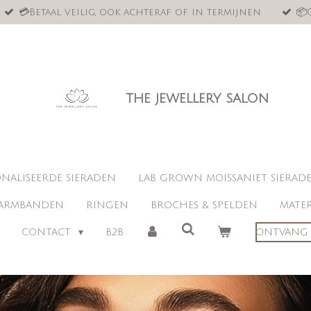
💳Betaal veilig, ook achteraf of in termijnen
📦
the jewellery salon
NALISEERDE SIERADEN
LAB GROWN MOISSANIET SIERAD
ARMBANDEN
RINGEN
BROCHES & SPELDEN
MATER
CONTACT
B2B
ONTVANG 