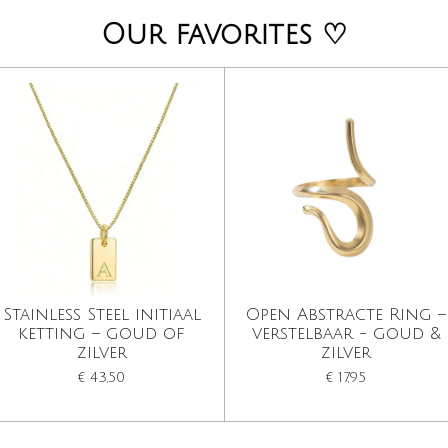
a
s
Our favorites ♡
g
A
r
p
a
p
m
Stainless Steel initiaal
Open Abstracte Ring –
ketting – goud of
verstelbaar - goud &
zilver
zilver
€ 43,50
€ 17,95