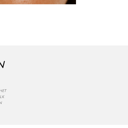
n
het
lk
n