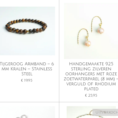
Tijgeroog Armband – 6
Handgemaakte 925
mm Kralen – Stainless
sterling zilveren
Steel
oorhangers met roze
zoetwaterparel (8 mm) 
€ 19,95
verguld of rhodium
plated
€ 25,95
Uitverkoc