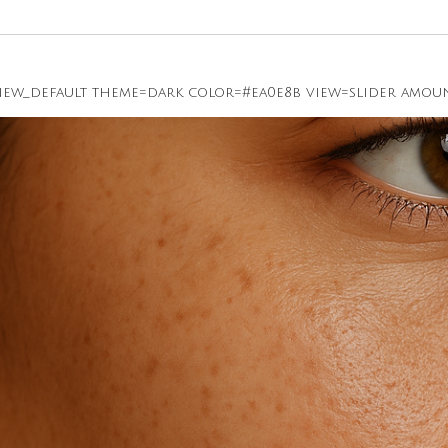
w_default theme=dark color=#ea0e8b view=slider amoun