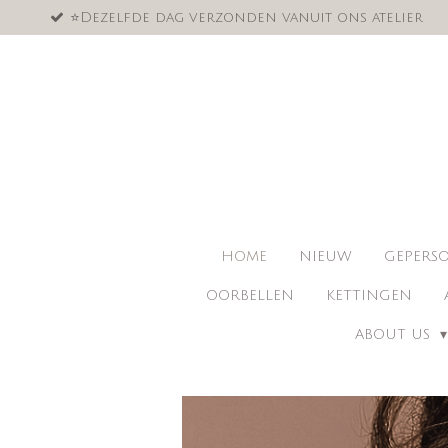
⭐️Dezelfde dag verzonden vanuit ons atelier
Ga
direct
naar
de
hoofdinhoud
HOME
NIEUW
GEPERSO
OORBELLEN
KETTINGEN
ABOUT US