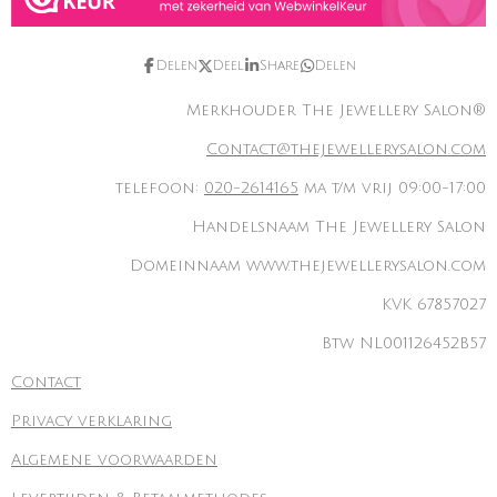
Delen
Deel
Share
Delen
Merkhouder The Jewellery Salon®
Contact@thejewellerysalon.com
telefoon:
020-2614165
ma t/m vrij 09:00-17:00
Handelsnaam The Jewellery Salon
Domeinnaam www.thejewellerysalon.com
KVK 67857027
Btw NL001126452B57
Contact
Privacy verklaring
Algemene voorwaarden