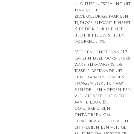
luxueuze uitstraling uit,
terwijl het
zilverkleurige paar een
tijdloze elegantie heeft.
Kies de kleur die het
beste bij jouw stijl en
voorkeur past.
Met een lengte van 11.3
cm zijn deze oorstekers
ware blikvangers. De
tassels, bestaande uit
fijne metalen draden,
hangen sierlijk naar
beneden en voegen een
vleugje speelsheid toe
aan je look. De
oorstekers zijn
ontworpen om
comfortabel te dragen
en hebben een veilige
sluiting om ervoor te