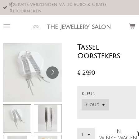
📦Gratis verzonden v.a. 30 euro & Gratis
Ga
Retourneren
direct
naar
de
the jewellery salon
hoofdinhoud
Tassel
Oorstekers
€ 29,90
Kleur
In
winkelwagen