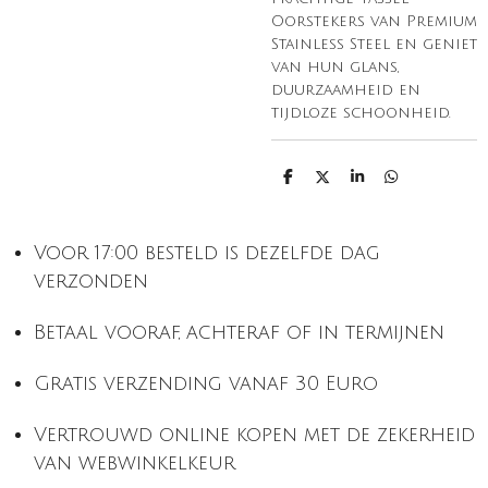
Oorstekers van Premium
Stainless Steel en geniet
van hun glans,
duurzaamheid en
tijdloze schoonheid.
D
D
S
D
e
e
h
e
l
e
a
l
e
l
r
e
n
e
n
Voor 17:00 besteld is dezelfde dag
verzonden
Betaal vooraf, achteraf of in termijnen
Gratis verzending vanaf 30 Euro
Vertrouwd online kopen met de zekerheid
van webwinkelkeur