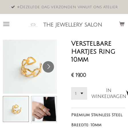
Ga
⭐️Dezelfde dag verzonden vanuit ons atelier
direct
naar
de
the jewellery salon
hoofdinhoud
Verstelbare
Hartjes Ring
10mm
€ 19,00
In
winkelwagen
Premium Stainless Steel
Breedte: 10mm