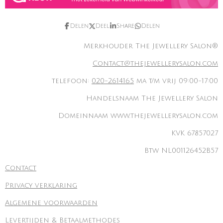
Delen
Deel
Share
Delen
Merkhouder The Jewellery Salon®
Contact@thejewellerysalon.com
telefoon:
020-2614165
ma t/m vrij 09:00-17:00
Handelsnaam The Jewellery Salon
Domeinnaam www.thejewellerysalon.com
KVK 67857027
Btw NL001126452B57
Contact
Privacy verklaring
Algemene voorwaarden
Levertijden & Betaalmethodes