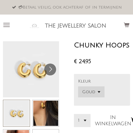
Ga
💳Betaal veilig, ook achteraf of in termijnen
direct
naar
de
the jewellery salon
hoofdinhoud
Chunky Hoops
€ 24,95
Kleur
In
winkelwagen