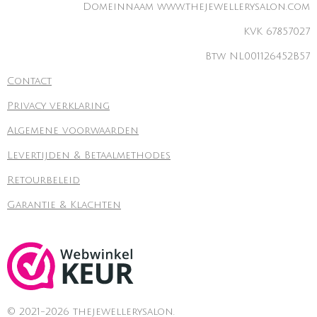
Domeinnaam www.thejewellerysalon.com
KVK 67857027
Btw NL001126452B57
Contact
Privacy verklaring
Algemene voorwaarden
Levertijden & Betaalmethodes
Retourbeleid
Garantie & Klachten
© 2021-2026 thejewellerysalon.