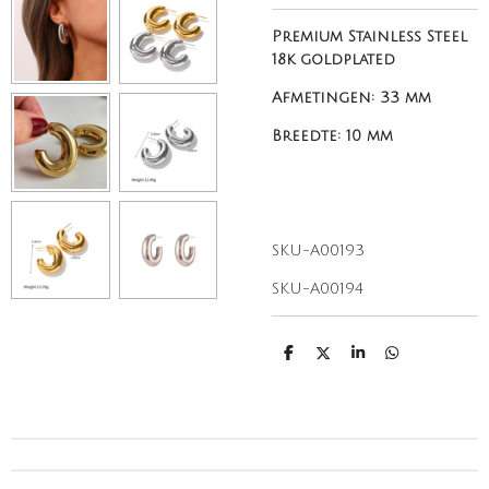
Premium Stainless Steel
18k goldplated
Afmetingen:
33 mm
Breedte: 10 mm
SKU-A00193
SKU-A00194
D
D
S
D
e
e
h
e
l
e
a
l
e
l
r
e
n
e
n