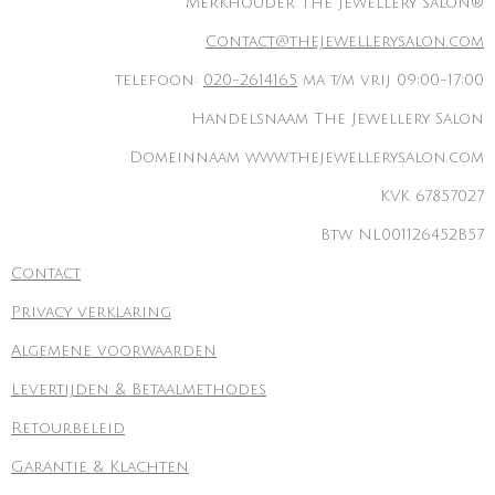
Merkhouder The Jewellery Salon®
Contact@thejewellerysalon.com
telefoon:
020-2614165
ma t/m vrij 09:00-17:00
Handelsnaam The Jewellery Salon
Domeinnaam www.thejewellerysalon.com
KVK 67857027
Btw NL001126452B57
Contact
Privacy verklaring
Algemene voorwaarden
Levertijden & Betaalmethodes
Retourbeleid
Garantie & Klachten