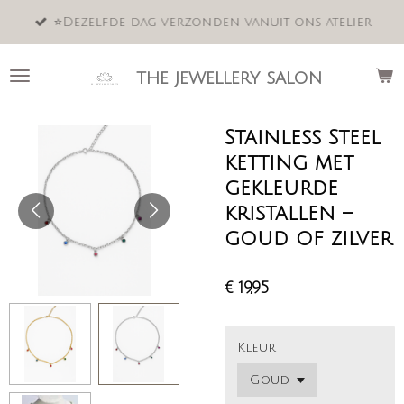
Ga
⭐️Dezelfde dag verzonden vanuit ons atelier
direct
naar
de
the jewellery salon
hoofdinhoud
Stainless Steel
ketting met
gekleurde
kristallen –
goud of zilver
€ 19,95
Kleur