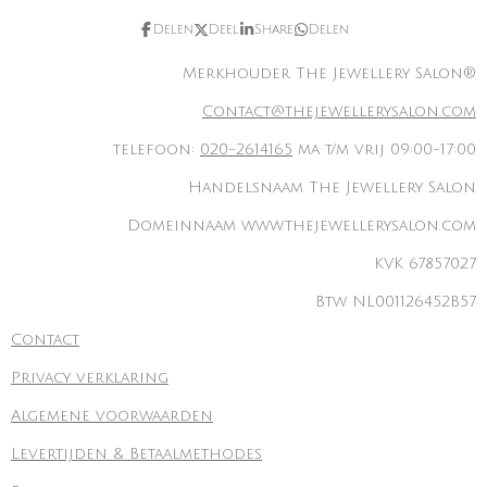
Delen
Deel
Share
Delen
Merkhouder The Jewellery Salon®
Contact@thejewellerysalon.com
telefoon:
020-2614165
ma t/m vrij 09:00-17:00
Handelsnaam The Jewellery Salon
Domeinnaam www.thejewellerysalon.com
KVK 67857027
Btw NL001126452B57
Contact
Privacy verklaring
Algemene voorwaarden
Levertijden & Betaalmethodes