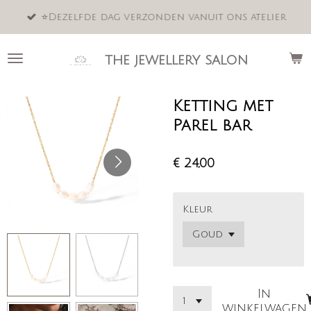
Ga
⭐️Dezelfde dag verzonden vanuit ons atelier
direct
naar
de
the jewellery salon
hoofdinhoud
Ketting met
Parel bar
€ 24,00
Kleur
In
winkelwagen