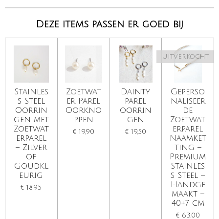
Deze items passen er goed bij
Uitverkocht
Stainles
Zoetwat
Dainty
Geperso
s Steel
er Parel
parel
naliseer
Oorrin
Oorkno
oorrin
de
gen met
ppen
gen
Zoetwat
Zoetwat
erparel
€ 19,90
€ 19,50
erparel
Naamket
– Zilver
ting –
of
Premium
Goudkl
Stainles
eurig
s Steel –
Handge
€ 18,95
maakt –
40+7 cm
€ 63,00