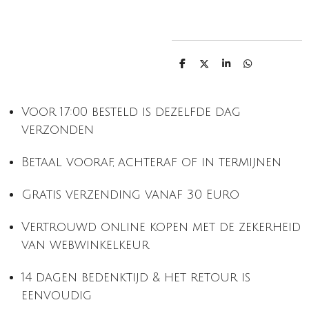
D
D
S
D
e
e
h
e
l
e
a
l
e
l
r
e
n
e
n
Voor 17:00 besteld is dezelfde dag
verzonden
Betaal vooraf, achteraf of in termijnen
Gratis verzending vanaf 30 Euro
Vertrouwd online kopen met de zekerheid
van webwinkelkeur
14 dagen bedenktijd & het retour is
eenvoudig