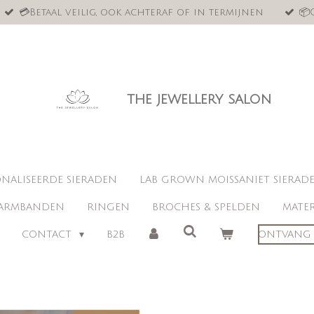
💳Betaal veilig, ook achteraf of in termijnen
📦
the jewellery salon
NALISEERDE SIERADEN
LAB GROWN MOISSANIET SIERAD
ARMBANDEN
RINGEN
BROCHES & SPELDEN
MATER
CONTACT
B2B
ONTVANG 