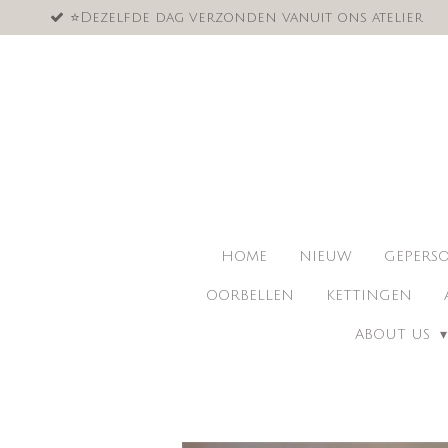
⭐️Dezelfde dag verzonden vanuit ons atelier
Ga
direct
naar
de
hoofdinhoud
HOME
NIEUW
GEPERSO
OORBELLEN
KETTINGEN
ABOUT US