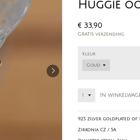
Huggie oo
€ 33,90
GRATIS verzending
Kleur
In winkelwag
925 zilver goldplated of
Zirkonia CZ / 5A