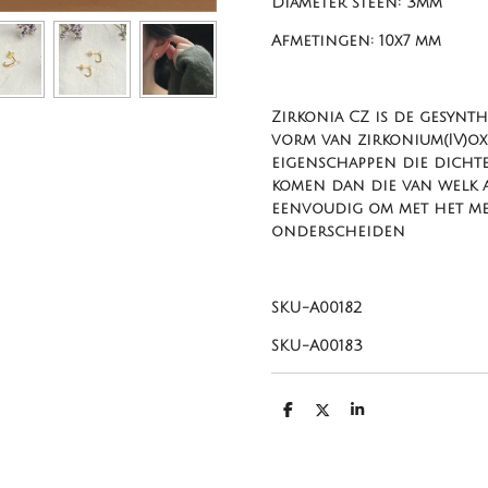
Diameter steen: 3mm
Afmetingen: 10x7 mm
Zirkonia CZ is de gesynthe
vorm van zirkonium(IV)oxi
eigenschappen die dicht
komen dan die van welk a
eenvoudig om met het men
onderscheiden
SKU-A00182
SKU-A00183
D
D
S
e
e
h
l
e
a
e
l
r
n
e