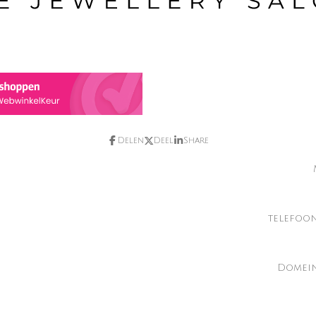
Delen
Deel
Share
telefoo
Domein