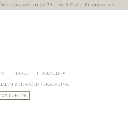
Gratis verzonden v.a. 30 euro & Gratis Retourneren
EN
PEARLS
HORLOGES
IALEN & SIERADEN VERZORGING
10% KORTING!