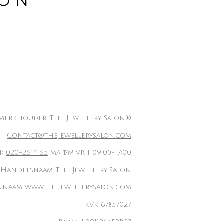
Merkhouder The Jewellery Salon®
Contact@thejewellerysalon.com
n:
020-2614165
ma t/m vrij 09:00-17:00
Handelsnaam The Jewellery Salon
naam www.thejewellerysalon.com
KVK 67857027