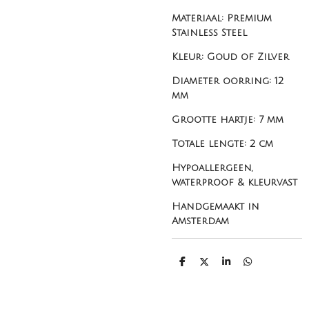
Materiaal: Premium
Stainless Steel
Kleur: Goud of Zilver
Diameter oorring: 12
mm
Grootte hartje: 7 mm
Totale lengte: 2 cm
Hypoallergeen,
waterproof & kleurvast
Handgemaakt in
Amsterdam
D
D
S
D
e
e
h
e
l
e
a
l
e
l
r
e
n
e
n