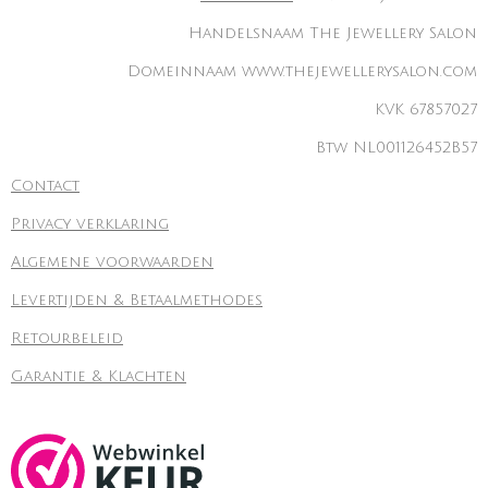
Handelsnaam The Jewellery Salon
Domeinnaam www.thejewellerysalon.com
KVK 67857027
Btw NL001126452B57
Contact
Privacy verklaring
Algemene voorwaarden
Levertijden & Betaalmethodes
Retourbeleid
Garantie & Klachten