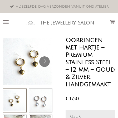
Ga
⭐️Dezelfde dag verzonden vanuit ons atelier
direct
naar
de
the jewellery salon
hoofdinhoud
Oorringen
met Hartje –
Premium
Stainless Steel
– 12 mm – Goud
& Zilver –
Handgemaakt
€ 17,50
Kleur