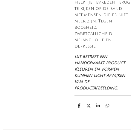
helpt je tevreden terug
te kijken op de band
met mensen die er niet
meer zijn. Tegen
boosheid,
zwartgalligheid,
melancholie en
depressie.
Dit betreft een
handgemaakt product.
Kleuren en vormen
kunnen licht afwijken
van de
productafbeelding.
D
D
S
D
e
e
h
e
l
e
a
l
e
l
r
e
n
e
n