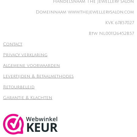
Handelsnaam The Jewellery Salon
Domeinnaam www.thejewellerysalon.com
KVK 67857027
Btw NL001126452B57
Contact
Privacy verklaring
Algemene voorwaarden
Levertijden & Betaalmethodes
Retourbeleid
Garantie & Klachten