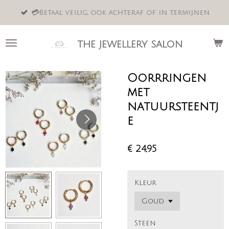
Ga
💳Betaal veilig, ook achteraf of in termijnen
direct
naar
de
the jewellery salon
hoofdinhoud
Oorrringen
met
natuursteentj
e
€ 24,95
Kleur
Steen