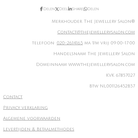
Delen
Deel
Share
Delen
Merkhouder The Jewellery Salon®
Contact@thejewellerysalon.com
telefoon:
020-2614165
ma t/m vrij 09:00-17:00
Handelsnaam The Jewellery Salon
Domeinnaam www.thejewellerysalon.com
KVK 67857027
Btw NL001126452B57
Contact
Privacy verklaring
Algemene voorwaarden
Levertijden & Betaalmethodes