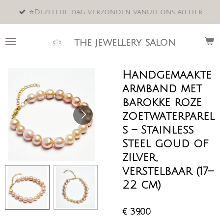
Ga
⭐️Dezelfde dag verzonden vanuit ons atelier
direct
naar
de
the jewellery salon
hoofdinhoud
Handgemaakte
armband met
barokke roze
zoetwaterparel
s – Stainless
Steel goud of
zilver,
verstelbaar (17–
22 cm)
€ 39,00