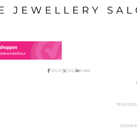
Delen
Deel
Share
telefoo
Domein