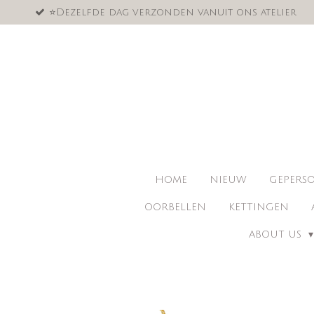
⭐️Dezelfde dag verzonden vanuit ons atelier
Ga
direct
naar
de
hoofdinhoud
HOME
NIEUW
GEPERSO
OORBELLEN
KETTINGEN
ABOUT US