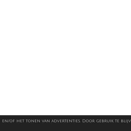
en/of het tonen van advertenties. Door gebruik te blijv