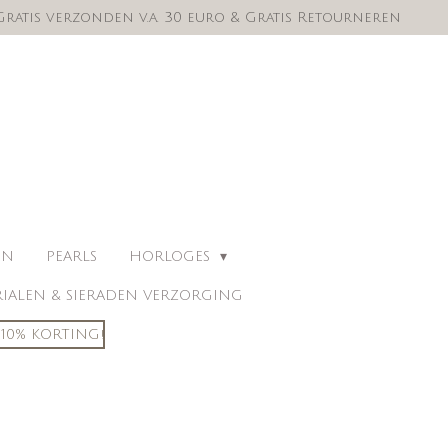
Gratis verzonden v.a. 30 euro & Gratis Retourneren
EN
PEARLS
HORLOGES
IALEN & SIERADEN VERZORGING
10% KORTING!