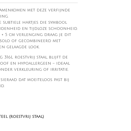
 samenkomen met deze verfijnde
ing.
e subtiele hartjes die symbool
ndenheid en tijdloze schoonheid.
 + 5 cm verlenging draag je dit
– solo of gecombineerd met
en gelaagde look.
16L roestvrij staal, blijft de
proof en hypoallergeen – ideaal
nder verkleuring of irritatie.
 sieraad dat moeiteloos past bij
d.
teel (roestvrij staal)