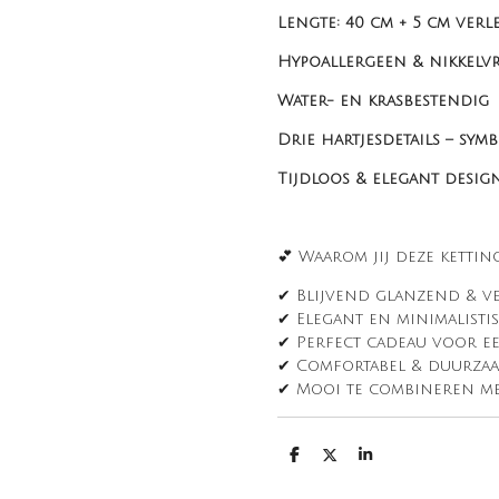
Lengte: 40 cm + 5 cm ver
Hypoallergeen & nikkelvr
Water- en krasbestendig
Drie hartjesdetails – sy
Tijdloos & elegant desig
💕 Waarom jij deze ketting
✔ Blijvend glanzend & ve
✔ Elegant en minimalisti
✔ Perfect cadeau voor e
✔ Comfortabel & duurza
✔ Mooi te combineren me
D
D
S
e
e
h
l
e
a