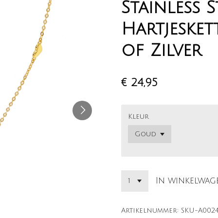
Stainless S
Hartjeske
of Zilver
€ 24,95
Kleur
In winkelwag
Artikelnummer:
SKU-A002