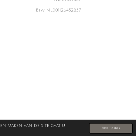
Btw NL001126452B57
en maken van de site gaat u
Akkoord