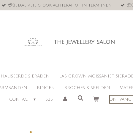
💳Betaal veilig, ook achteraf of in termijnen
📦
the jewellery salon
NALISEERDE SIERADEN
LAB GROWN MOISSANIET SIERAD
ARMBANDEN
RINGEN
BROCHES & SPELDEN
MATER
CONTACT
B2B
ONTVANG 