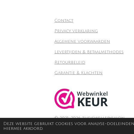
Contact
Privacy verklaring
Algemene voorwaarden
Levertijden & Betaalmethodes
Retourbeleid
Garantie & Klachten
© 2021-2026 thejewellerysalon.
Deze website gebruikt cookies voor analyse-doeleinden 
hiermee akkoord.