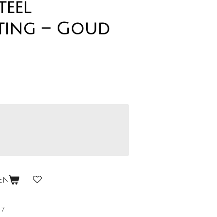
teel
tting – Goud
en
47