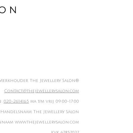
Merkhouder The Jewellery Salon®
Contact@thejewellerysalon.com
n:
020-2614165
ma t/m vrij 09:00-17:00
Handelsnaam The Jewellery Salon
naam www.thejewellerysalon.com
KVK 67857027