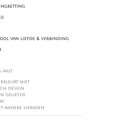
lengketting
ij
mbool van liefde & verbinding
n
 wilt:
rkleurt niet
sch design
en geliefde
am
t andere sieraden