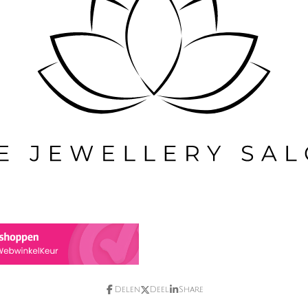
Delen
Deel
Share