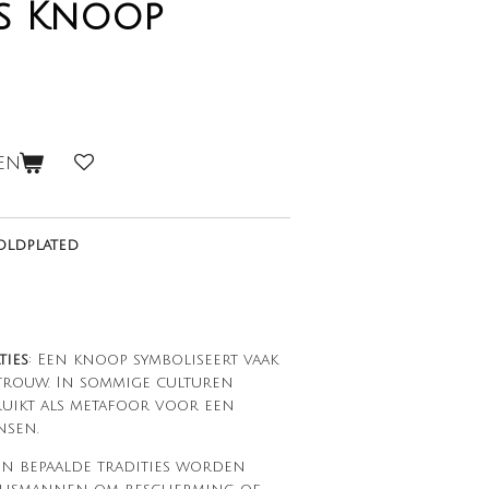
s Knoop
en
goldplated
ties
: Een knoop symboliseert vaak
 trouw. In sommige culturen
uikt als metafoor voor een
nsen.
 In bepaalde tradities worden