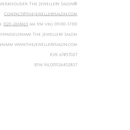
Merkhouder The Jewellery Salon®
Contact@thejewellerysalon.com
n:
020-2614165
ma t/m vrij 09:00-17:00
Handelsnaam The Jewellery Salon
naam www.thejewellerysalon.com
KVK 67857027
Btw NL001126452B57