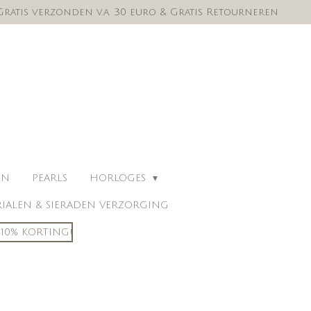
Gratis verzonden v.a. 30 euro & Gratis Retourneren
EN
PEARLS
HORLOGES
IALEN & SIERADEN VERZORGING
10% KORTING!