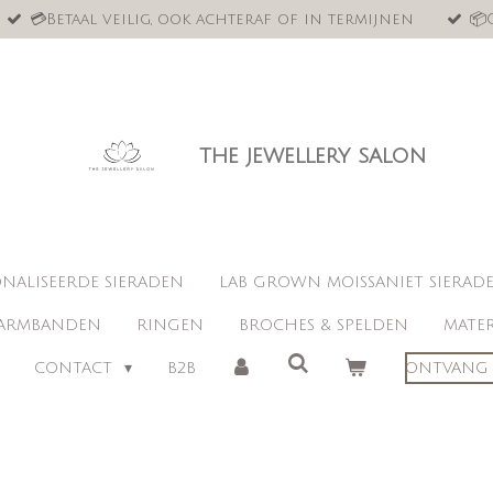
💳Betaal veilig, ook achteraf of in termijnen
📦
the jewellery salon
NALISEERDE SIERADEN
LAB GROWN MOISSANIET SIERAD
ARMBANDEN
RINGEN
BROCHES & SPELDEN
MATER
CONTACT
B2B
ONTVANG 