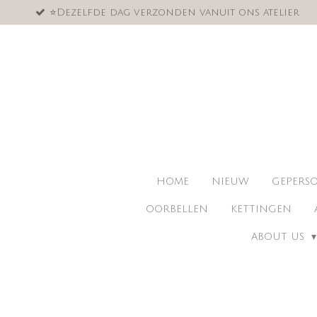
⭐️Dezelfde dag verzonden vanuit ons atelier
Ga
direct
naar
de
hoofdinhoud
HOME
NIEUW
GEPERSO
OORBELLEN
KETTINGEN
ABOUT US