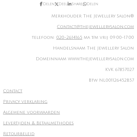
Delen
Deel
Share
Delen
Merkhouder The Jewellery Salon®
Contact@thejewellerysalon.com
telefoon:
020-2614165
ma t/m vrij 09:00-17:00
Handelsnaam The Jewellery Salon
Domeinnaam www.thejewellerysalon.com
KVK 67857027
Btw NL001126452B57
Contact
Privacy verklaring
Algemene voorwaarden
Levertijden & Betaalmethodes
Retourbeleid