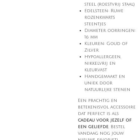
steel (roestvrij staal)
Edelsteen: Ruwe
rozenkwarts
steentjes
Diameter oorringen:
16 mm
Kleuren: Goud of
Zilver
Hypoallergeen,
nikkelvrij en
kleurvast
Handgemaakt en
uniek door
natuurlijke stenen
Een prachtig en
betekenisvol accessoire
dat perfect is als
cadeau voor jezelf of
een geliefde
. Bestel
vandaag nog jouw
nieuwe favoriet!