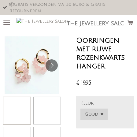
📦Gratis verzonden v.a. 30 euro & Gratis
Ga
Retourneren
direct
naar
the jewellery salon
de
hoofdinhoud
Oorringen
met ruwe
rozenkwarts
hanger
€ 19,95
Kleur