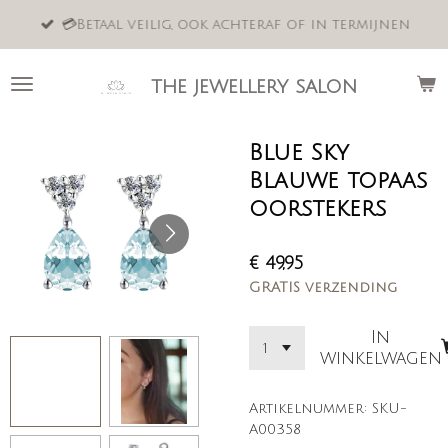
Ga
💳Betaal veilig, ook achteraf of in termijnen
direct
naar
de
the jewellery salon
hoofdinhoud
Blue Sky
Blauwe topaas
oorstekers
€ 49,95
GRATIS verzending
In
winkelwagen
Artikelnummer:
SKU-
A00358