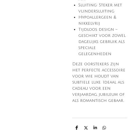
Sluiting: Steker met
vlindersluiting
Hypoallergeen &
nikkelvrij
Tijdloos design –
geschikt voor zowel
dagelijks gebruik als
speciale
gelegenheden
Deze oorstekers zijn
het perfecte accessoire
voor wie houdt van
subtiele luxe. Ideaal als
cadeau voor een
verjaardag, jubileum of
als romantisch gebaar.
D
D
S
D