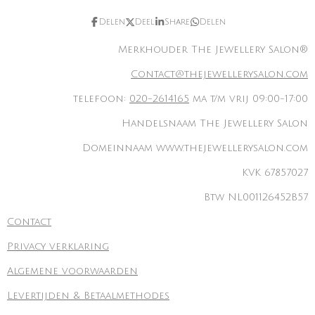
Delen
Deel
Share
Delen
Merkhouder The Jewellery Salon®
Contact@thejewellerysalon.com
telefoon:
020-2614165
ma t/m vrij 09:00-17:00
Handelsnaam The Jewellery Salon
Domeinnaam www.thejewellerysalon.com
KVK 67857027
Btw NL001126452B57
Contact
Privacy verklaring
Algemene voorwaarden
Levertijden & Betaalmethodes