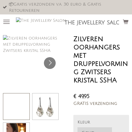
📦Gratis verzonden v.a. 30 euro & Gratis
Ga
Retourneren
direct
naar
the jewellery salon
de
hoofdinhoud
Zilveren
oorhangers
met
druppelvormin
g Zwitsers
kristal SSHA
€ 49,95
GRATIS verzending
Kleur