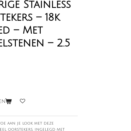
ige Stainless
tekers – 18k
ed – Met
elstenen – 2.5
en
toe aan je look met deze
eel oorstekers, ingelegd met