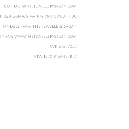
Contact@thejewellerysalon.com
n:
020-2614165
ma t/m vrij 09:00-17:00
Handelsnaam The Jewellery Salon
naam www.thejewellerysalon.com
KVK 67857027
Btw NL001126452B57