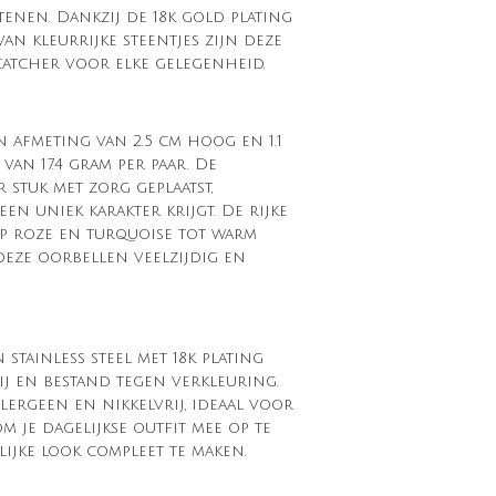
tenen. Dankzij de 18k gold plating
an kleurrijke steentjes zijn deze
atcher voor elke gelegenheid.
 afmeting van 2.5 cm hoog en 1.1
an 17.4 gram per paar. De
 stuk met zorg geplaatst,
n uniek karakter krijgt. De rijke
ep roze en turquoise tot warm
deze oorbellen veelzijdig en
 stainless steel met 18k plating
ij en bestand tegen verkleuring.
lergeen en nikkelvrij, ideaal voor
m je dagelijkse outfit mee op te
lijke look compleet te maken.