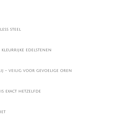
less steel
 kleurrijke edelstenen
ij – veilig voor gevoelige oren
is exact hetzelfde
iet