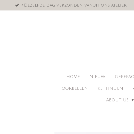
⭐️Dezelfde dag verzonden vanuit ons atelier
Ga
direct
naar
de
hoofdinhoud
HOME
NIEUW
GEPERSO
OORBELLEN
KETTINGEN
ABOUT US