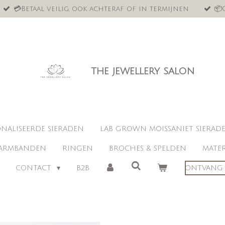
💳Betaal veilig, ook achteraf of in termijnen
📦
the jewellery salon
NALISEERDE SIERADEN
LAB GROWN MOISSANIET SIERAD
ARMBANDEN
RINGEN
BROCHES & SPELDEN
MATER
CONTACT
B2B
ONTVANG 