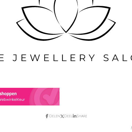
Delen
Deel
Share