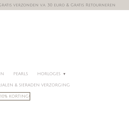
Gratis verzonden v.a. 30 euro & Gratis Retourneren
EN
PEARLS
HORLOGES
IALEN & SIERADEN VERZORGING
10% KORTING!