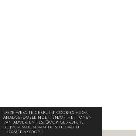
Deze website gebruikt cookies voor
analyse-doeleinden en/of het tonen
van advertenties. Door gebruik te
blijven maken van de site gaat u
hiermee akkoord.