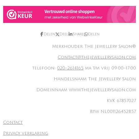
Delen
Deel
Share
Delen
Merkhouder The Jewellery Salon®
Contact@thejewellerysalon.com
telefoon:
020-2614165
ma t/m vrij 09:00-17:00
Handelsnaam The Jewellery Salon
Domeinnaam www.thejewellerysalon.com
KVK 67857027
Btw NL001126452B57
Contact
Privacy verklaring