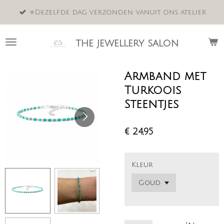
Ga
⭐️Dezelfde dag verzonden vanuit ons atelier
direct
naar
de
the jewellery salon
hoofdinhoud
Armband met
Turkoois
Steentjes
€ 24,95
Kleur