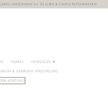
Gratis verzonden v.a. 30 euro & Gratis Retourneren
EN
PEARLS
HORLOGES
IALEN & SIERADEN VERZORGING
10% KORTING!