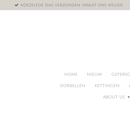
⭐️Dezelfde dag verzonden vanuit ons atelier
Ga
direct
naar
de
hoofdinhoud
HOME
NIEUW
GEPERSO
OORBELLEN
KETTINGEN
ABOUT US