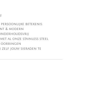
t
 persoonlijke betekenis
gant & modern
 onderhoudsvrij
et al onze stainless steel
n oorringen
m zelf jouw sieraden te