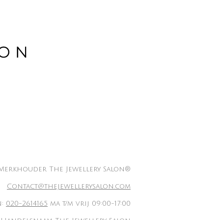
Merkhouder The Jewellery Salon®
Contact@thejewellerysalon.com
n:
020-2614165
ma t/m vrij 09:00-17:00