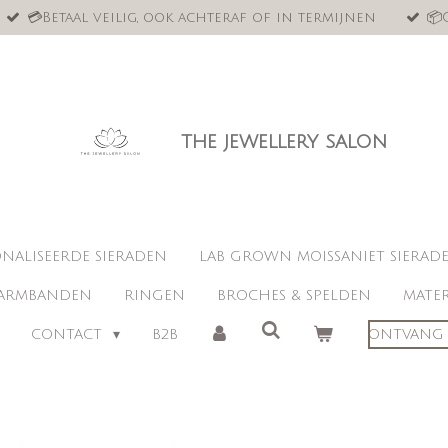
💳Betaal veilig, ook achteraf of in termijnen
📦
the jewellery salon
NALISEERDE SIERADEN
LAB GROWN MOISSANIET SIERAD
ARMBANDEN
RINGEN
BROCHES & SPELDEN
MATER
CONTACT
B2B
ONTVANG 