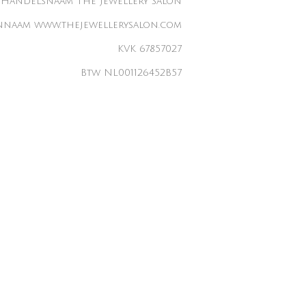
Handelsnaam The Jewellery Salon
naam www.thejewellerysalon.com
KVK 67857027
Btw NL001126452B57