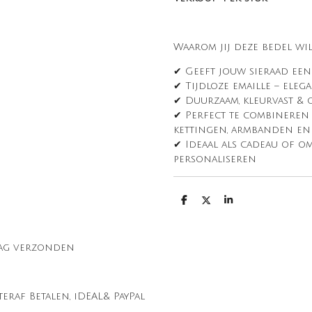
Waarom jij deze bedel wil
✔ Geeft jouw sieraad een
✔ Tijdloze emaille – ele
✔ Duurzaam, kleurvast &
✔ Perfect te combineren m
kettingen, armbanden e
✔ Ideaal als cadeau of o
personaliseren
D
D
S
e
e
h
l
e
a
e
l
r
n
e
 dag verzonden
hteraf Betalen, iDEAL& PayPal