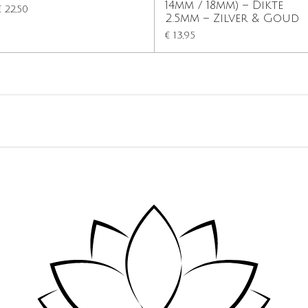
14mm / 18mm) – Dikte
€ 22,50
2.5mm – Zilver & Goud
€ 13,95