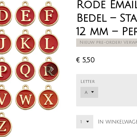
Rode Email
Bedel – Sta
12 mm – Pe
Nieuw pre-order! Verw
€ 5,50
Letter
In winkelwag