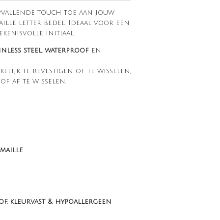
pvallende touch toe aan jouw
ille letter bedel. Ideaal voor een
ekenisvolle initiaal.
inless steel, waterproof
en
elijk te bevestigen of te wisselen,
f af te wisselen.
maille
f, kleurvast & hypoallergeen