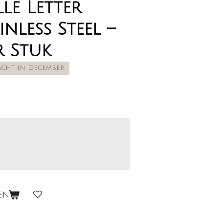
le Letter
inless Steel –
r Stuk
acht in December
en