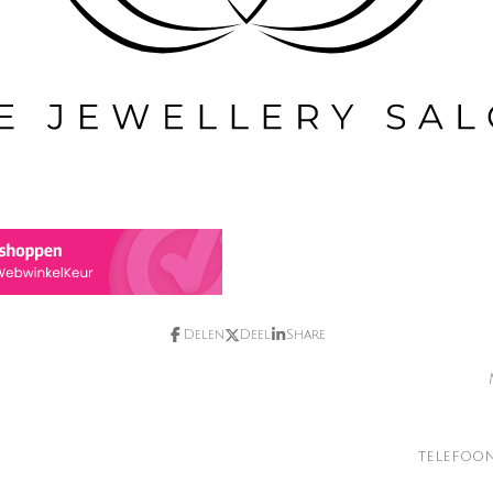
Delen
Deel
Share
telefoo