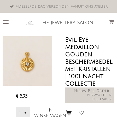
Ga
⭐️Dezelfde dag verzonden vanuit ons atelier
direct
naar
de
the jewellery salon
hoofdinhoud
Evil Eye
Medaillon –
Gouden
Beschermbedel
met Kristallen
| 1001 Nacht
Collectie
Nieuw Pre-Order |
Verwacht in
€ 5,95
December
In
winkelwagen