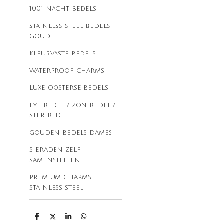
1001 nacht bedels
stainless steel bedels
goud
kleurvaste bedels
waterproof charms
luxe oosterse bedels
eye bedel / zon bedel /
ster bedel
gouden bedels dames
sieraden zelf
samenstellen
premium charms
stainless steel
D
D
S
D