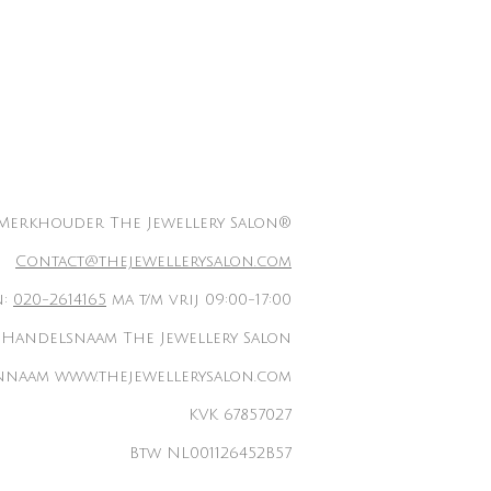
Merkhouder The Jewellery Salon®
Contact@thejewellerysalon.com
n:
020-2614165
ma t/m vrij 09:00-17:00
Handelsnaam The Jewellery Salon
naam www.thejewellerysalon.com
KVK 67857027
Btw NL001126452B57