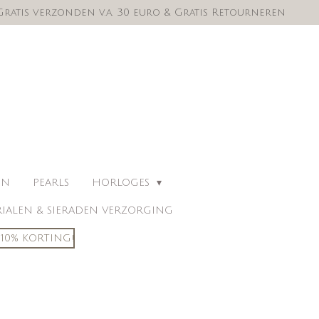
Gratis verzonden v.a. 30 euro & Gratis Retourneren
EN
PEARLS
HORLOGES
IALEN & SIERADEN VERZORGING
10% KORTING!