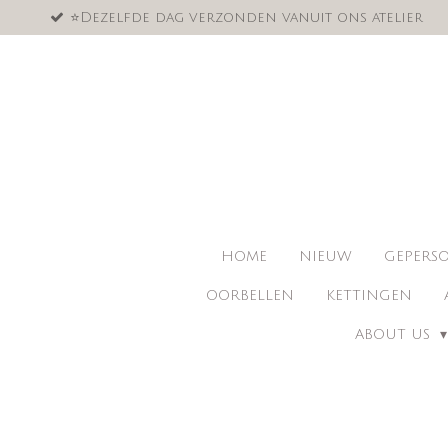
⭐️Dezelfde dag verzonden vanuit ons atelier
Ga
direct
naar
de
hoofdinhoud
HOME
NIEUW
GEPERSO
OORBELLEN
KETTINGEN
ABOUT US