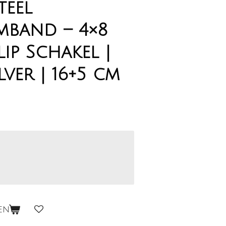
teel
mband – 4×8
ip Schakel |
ver | 16+5 cm
en