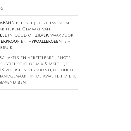
46
rmband
is een tijdloze essential
mbineren. Gemaakt van
teel
in
goud
of
zilver,
waardoor
aterproof
en
hypoallergeen
is –
bruik.
schakels en verstelbare lengte
 subtiel solo of mix & match je
ls
voor een persoonlijke touch.
andgemaakt in de kwaliteit die je
ewend bent.