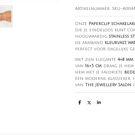
Artikelnummer:
SKU-A004
Onze
Paperclip schakela
die je eindeloos kunt co
hoogwaardig
stainless s
de armband
kleurvast, w
perfect voor dagelijks ge
Met zijn elegante
4×8 mm
van
16+5 cm
, draag je hem
hem met je favoriete
bede
Een moderne klassieker, h
van
The Jewellery Salon
g
D
D
S
e
e
h
l
e
a
e
l
r
n
e