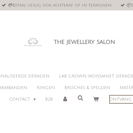
💳Betaal veilig, ook achteraf of in termijnen
📦
the jewellery salon
NALISEERDE SIERADEN
LAB GROWN MOISSANIET SIERAD
ARMBANDEN
RINGEN
BROCHES & SPELDEN
MATER
CONTACT
B2B
ONTVANG 