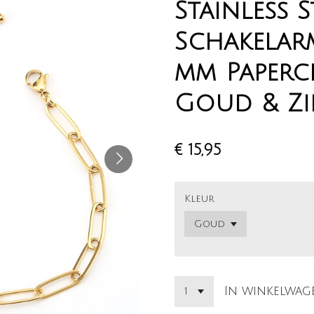
Stainless S
Schakelar
mm Papercl
Goud & Zil
€ 15,95
Kleur
In winkelwag