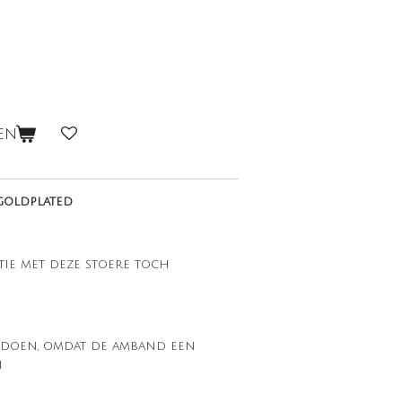
en
 goldplated
tie met deze stoere toch
e doen, omdat de amband een
n