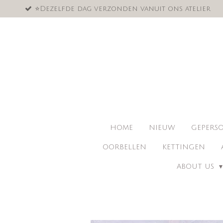
⭐️Dezelfde dag verzonden vanuit ons atelier
Ga
direct
naar
de
hoofdinhoud
HOME
NIEUW
GEPERSO
OORBELLEN
KETTINGEN
ABOUT US