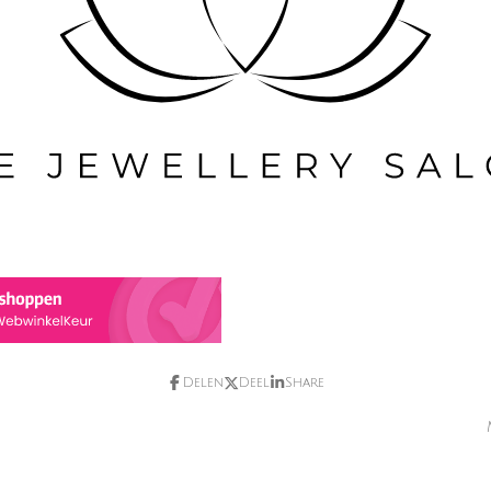
Delen
Deel
Share