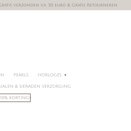
Gratis verzonden v.a. 30 euro & Gratis Retourneren
EN
PEARLS
HORLOGES
IALEN & SIERADEN VERZORGING
10% KORTING!