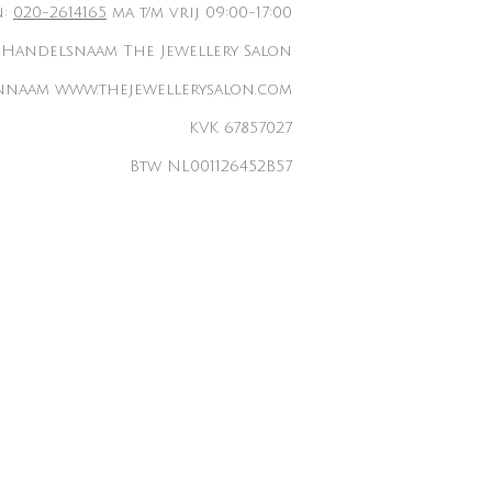
n:
020-2614165
ma t/m vrij 09:00-17:00
Handelsnaam The Jewellery Salon
naam www.thejewellerysalon.com
KVK 67857027
Btw NL001126452B57