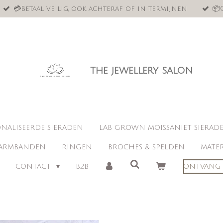
💳Betaal veilig, ook achteraf of in termijnen
📦
the jewellery salon
NALISEERDE SIERADEN
LAB GROWN MOISSANIET SIERAD
ARMBANDEN
RINGEN
BROCHES & SPELDEN
MATER
CONTACT
B2B
ONTVANG 