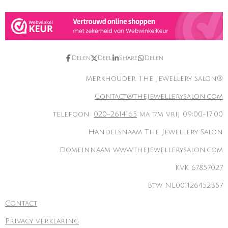
Delen
Deel
Share
Delen
Merkhouder The Jewellery Salon®
Contact@thejewellerysalon.com
telefoon:
020-2614165
ma t/m vrij 09:00-17:00
Handelsnaam The Jewellery Salon
Domeinnaam www.thejewellerysalon.com
KVK 67857027
Btw NL001126452B57
Contact
Privacy verklaring