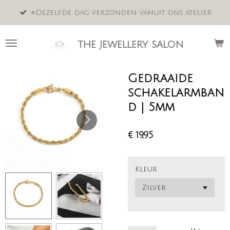
Ga
⭐️Dezelfde dag verzonden vanuit ons atelier
direct
naar
de
the jewellery salon
hoofdinhoud
Gedraaide
schakelarmban
d | 5mm
€ 19,95
Kleur