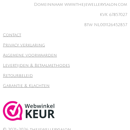
Domeinnaam www.thejewellerysalon.com
KVK 67857027
Btw NL001126452B57
Contact
Privacy verklaring
Algemene voorwaarden
Levertijden & Betaalmethodes
Retourbeleid
Garantie & Klachten
© 2021-2026 thejewellerysalon.