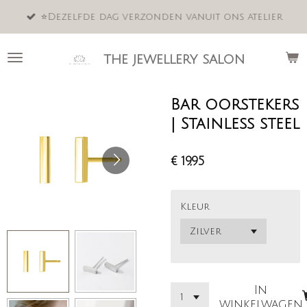
Ga
⭐️Dezelfde dag verzonden vanuit ons atelier
direct
naar
de
the jewellery salon
hoofdinhoud
Bar oorstekers
| Stainless steel
€ 19,95
Kleur
In
winkelwagen