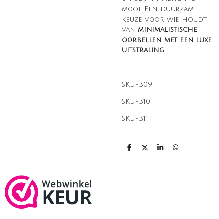
mooi. Een duurzame
keuze voor wie houdt
van
minimalistische
oorbellen met een luxe
uitstraling
.
SKU-309
SKU-310
SKU-311
D
D
S
D
e
e
h
e
l
e
a
l
e
l
r
e
n
e
n