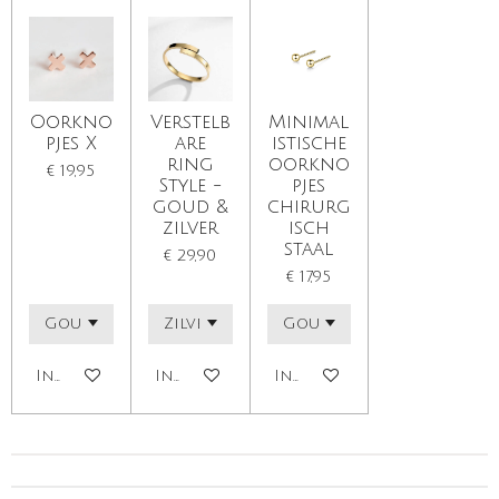
Oorkno
Verstelb
Minimal
pjes X
are
istische
ring
oorkno
€ 19,95
Style -
pjes
goud &
chirurg
zilver
isch
staal
€ 29,90
€ 17,95
In winkelwagen
In winkelwagen
In winkelwagen