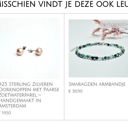
isschien vindt je deze ook le
Uitverkoc
925 Sterling Zilveren
Smaragden armbandje
Oorknoppen met Paarse
€ 30,90
Zoetwaterparel –
Handgemaakt in
Amsterdam
€ 19,50