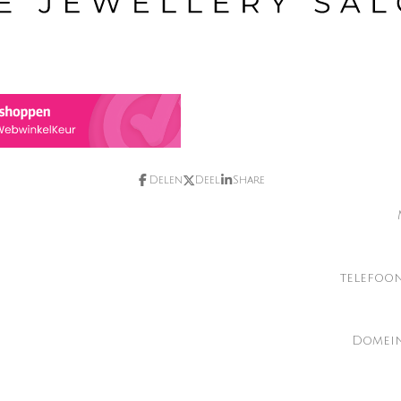
Delen
Deel
Share
telefoo
Domein