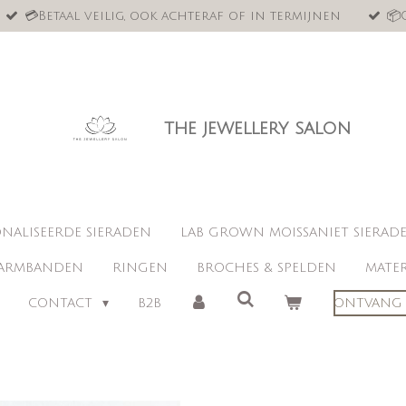
💳Betaal veilig, ook achteraf of in termijnen
📦
the jewellery salon
NALISEERDE SIERADEN
LAB GROWN MOISSANIET SIERAD
ARMBANDEN
RINGEN
BROCHES & SPELDEN
MATER
CONTACT
B2B
ONTVANG 