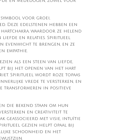
efde en mededogen, zowel voor
 symbool voor groei,
d. Deze edelstenen hebben een
t hartchakra, waardoor ze helend
liefde en relaties. Spiritueel
n evenwicht te brengen, en ze
n empathie.
zien als een steen van liefde,
pt bij het openen van het hart
iet. Spiritueel wordt roze topaas
nnerlijke vrede te versterken, en
e transformeren in positieve
nen die bekend staan om hun
ersterken en creativiteit te
k geassocieerd met visie, intuïtie
iritueel gezien helpt opaal bij
lijke schoonheid en het
ewustzijn.