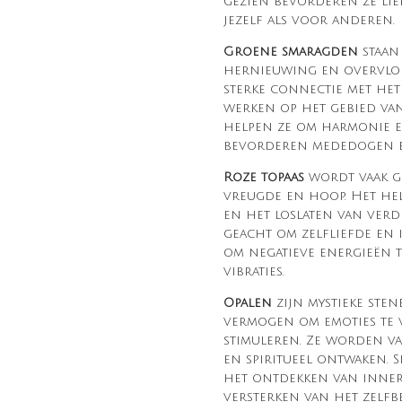
gezien bevorderen ze li
jezelf als voor anderen.
Groene smaragden
staan
hernieuwing en overvloe
sterke connectie met he
werken op het gebied van 
helpen ze om harmonie e
bevorderen mededogen e
Roze topaas
wordt vaak ge
vreugde en hoop. Het hel
en het loslaten van verdr
geacht om zelfliefde en i
om negatieve energieën t
vibraties.
Opalen
zijn mystieke ste
vermogen om emoties te v
stimuleren. Ze worden vaa
en spiritueel ontwaken. Sp
het ontdekken van inner
versterken van het zelfb