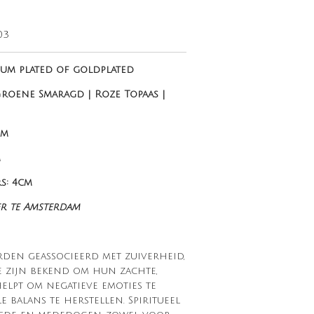
03
ium plated of goldplated
Groene Smaragd | Roze Topaas |
mm
m
s: 4cm
er te Amsterdam
en geassocieerd met zuiverheid,
e zijn bekend om hun zachte,
elpt om negatieve emoties te
 balans te herstellen. Spiritueel