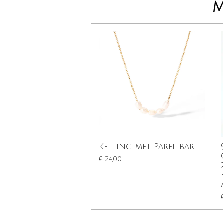
M
Ketting met Parel bar
€ 24,00