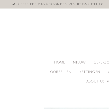
⭐️Dezelfde dag verzonden vanuit ons atelier
Ga
direct
naar
de
hoofdinhoud
HOME
NIEUW
GEPERSO
OORBELLEN
KETTINGEN
ABOUT US