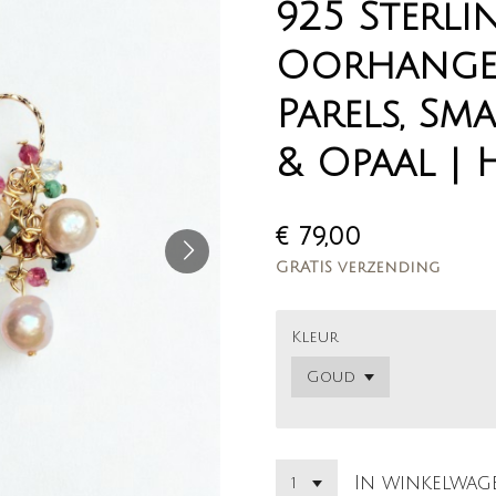
925 Sterli
Oorhanger
Parels, Sm
& Opaal |
€ 79,00
GRATIS verzending
Kleur
In winkelwag