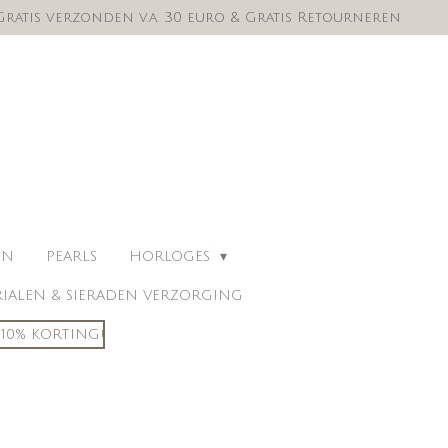
Gratis verzonden v.a. 30 euro & Gratis Retourneren
EN
PEARLS
HORLOGES
IALEN & SIERADEN VERZORGING
10% KORTING!