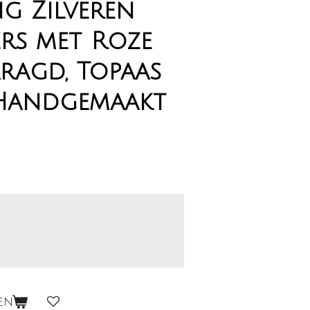
ng Zilveren
s met Roze
aragd, Topaas
 Handgemaakt
en