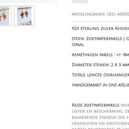
Artikelnummer:
SKU-A000
925 sterling zilver Rhod
Steen: Zoetwaterparels | 
Opaal
Afmetingen parels : +/- 8
Diameter stenen: 2 à 3 m
Totale lengte Oorha
nger
Handgemaakt in ons ateli
Roze zoetwaterparels
word
liefde en bescherming. Z
kalmerende energie die h
verzachten en emotionele