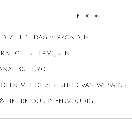
D
D
S
e
e
h
l
e
a
e
l
r
n
e
is dezelfde dag verzonden
eraf of in termijnen
vanaf 30 Euro
open met de zekerheid van webwinke
 & het retour is eenvoudig