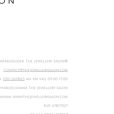
Merkhouder The Jewellery Salon®
Contact@thejewellerysalon.com
n:
020-2614165
ma t/m vrij 09:00-17:00
Handelsnaam The Jewellery Salon
naam www.thejewellerysalon.com
KVK 67857027